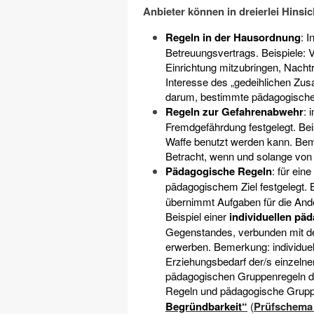
Anbieter können in dreierlei Hinsic
Regeln in der Hausordnung
: 
Betreuungsvertrags. Beispiele: 
Einrichtung mitzubringen, Nacht
Interesse des „gedeihlichen Zusa
darum, bestimmte pädagogische 
Regeln zur Gefahrenabwehr
: 
Fremdgefährdung festgelegt. Beis
Waffe benutzt werden kann. Bem
Betracht, wenn und solange von
Pädagogische Regeln
: für ein
pädagogischem Ziel festgelegt. B
übernimmt Aufgaben für die And
Beispiel einer
individuellen pä
Gegenstandes, verbunden mit de
erwerben. Bemerkung: individue
Erziehungsbedarf der/s einzeln
pädagogischen Gruppenregeln de
Regeln und pädagogische Gruppe
Begründbarkeit“
(
Prüfschema