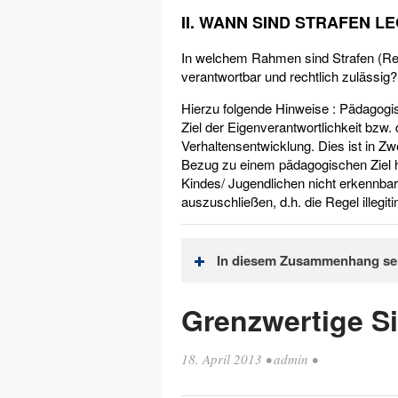
II. WANN SIND STRAFEN L
In welchem Rahmen sind Strafen (Rea
verantwortbar und rechtlich zulässig?
Hierzu folgende Hinweise : Pädagogis
Ziel der Eigenverantwortlichkeit bzw.
Verhaltensentwicklung. Dies ist in Zw
Bezug zu einem pädagogischen Ziel h
Kindes/ Jugendlichen nicht erkennbar i
auszuschließen, d.h. die Regel illegiti
In diesem Zusammenhang sei 
Strafen sind als „Pädagogis
Grenzwertige S
und rechtlich zulässige Mach
Nicht verantwortbar/ rechtli
18. April 2013
•
admin
•
Erniedrigungen (entwürdige