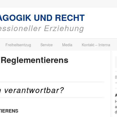
AGOGIK UND RECHT
fessioneller Erziehung
Freiheitsentzug
Service
Media
Kontakt – Interna
s Reglementierens
B
→
h verantwortbar?
A
H
a
TIERENS
d