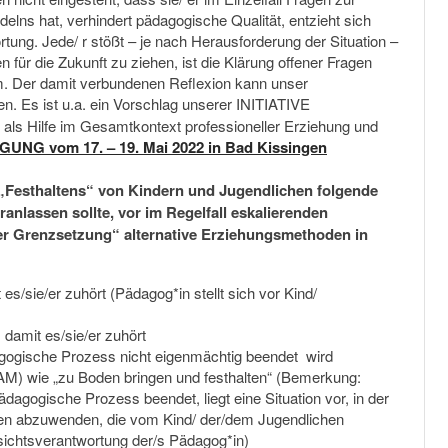
delns hat, verhindert pädagogische Qualität, entzieht sich
tung. Jede/ r stößt – je nach Herausforderung der Situation –
für die Zukunft zu ziehen, ist die Klärung offener Fragen
. Der damit verbundenen Reflexion kann unser
n. Es ist u.a. ein Vorschlag unserer INITIATIVE
Hilfe im Gesamtkontext professioneller Erziehung und
G vom 17. – 19. Mai 2022 in Bad Kissingen
 „Festhaltens“ von Kindern und Jugendlichen folgende
anlassen sollte, vor im Regelfall eskalierenden
r Grenzsetzung“ alternative Erziehungsmethoden in
 es/sie/er zuhört (Pädagog*in stellt sich vor Kind/
 damit es/sie/er zuhört
ädagogische Prozess nicht eigenmächtig beendet wird
) wie „zu Boden bringen und festhalten“ (Bemerkung:
ädagogische Prozess beendet, liegt eine Situation vor, in der
en abzuwenden, die vom Kind/ der/dem Jugendlichen
ichtsverantwortung der/s Pädagog*in)