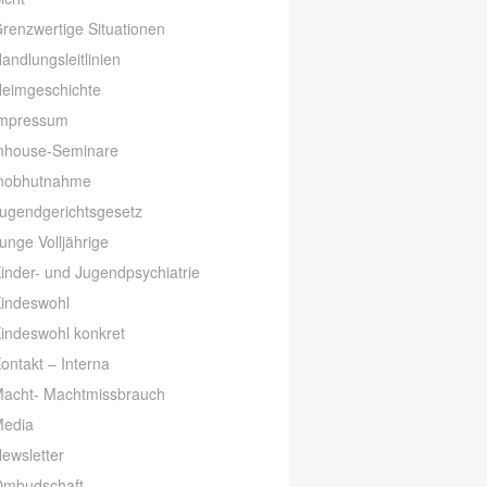
renzwertige Situationen
andlungsleitlinien
eimgeschichte
mpressum
nhouse-Seminare
nobhutnahme
ugendgerichtsgesetz
unge Volljährige
inder- und Jugendpsychiatrie
indeswohl
indeswohl konkret
ontakt – Interna
acht- Machtmissbrauch
edia
ewsletter
mbudschaft