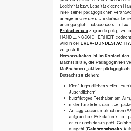
Legitimität bzw. Legalität eigenen Han
ihrer/ seiner pädagogischen Verantwor
an eigene Grenzen. Um daraus Lehren 
unumgänglich, insbesondere im Team
Prüfschemata
zugrunde gelegt werde
HANDLUNGSSICHERHEIT, gedacht als 
wird in der
EREV- BUNDESFACHTAGUN
vorgestellt:
Hervorzuheben ist im Kontext des
Machtspirale, die PädagogInnen ver
Maßnahmen „aktiver pädagogische
Betracht zu ziehen:
Kind/ Jugendlichen stellen, damit
Jugendliche/n)
kurzfristiges Festhalten am Arm,
in die Tür stellen, damit der p
Antiaggressionsmaßnahmen (AAM
aufgrund der Eskalation ist der p
es nur noch darum geht, Gefahr
ausgeht (
Gefahrenabwehr/
Aufs