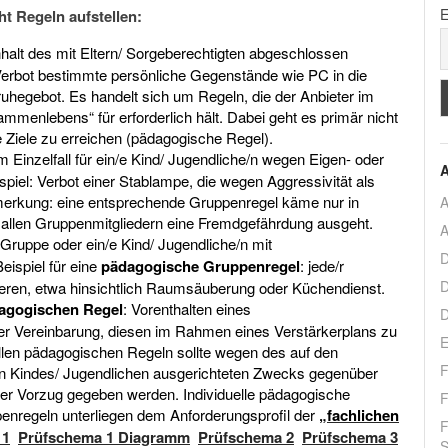
E
ht Regeln aufstellen:
Inhalt des mit Eltern/ Sorgeberechtigten abgeschlossen
Verbot bestimmte persönliche Gegenstände wie PC in die
ruhegebot. Es handelt sich um Regeln, die der Anbieter im
mmenlebens“ für erforderlich hält. Dabei geht es primär nicht
Ziele zu erreichen (pädagogische Regel).
im Einzelfall für ein/e Kind/ Jugendliche/n wegen Eigen- oder
A
piel: Verbot einer Stablampe, die wegen Aggressivität als
erkung: eine entsprechende Gruppenregel käme nur in
A
 allen Gruppenmitgliedern eine Fremdgefährdung ausgeht.
A
e Gruppe oder ein/e Kind/ Jugendliche/n mit
D
eispiel für eine
pädagogische Gruppenregel
: jede/r
D
eren, etwa hinsichtlich Raumsäuberung oder Küchendienst.
dagogischen Regel
: Vorenthalten eines
D
r Vereinbarung, diesen im Rahmen eines Verstärkerplans zu
E
llen pädagogischen Regeln sollte wegen des auf den
F
en Kindes/ Jugendlichen ausgerichteten Zwecks gegenüber
r Vorzug gegeben werden. Individuelle pädagogische
F
nregeln unterliegen dem Anforderungsprofil der
„fachlichen
F
 1
Prüfschema 1 Diagramm
Prüfschema 2
Prüfschema 3
S