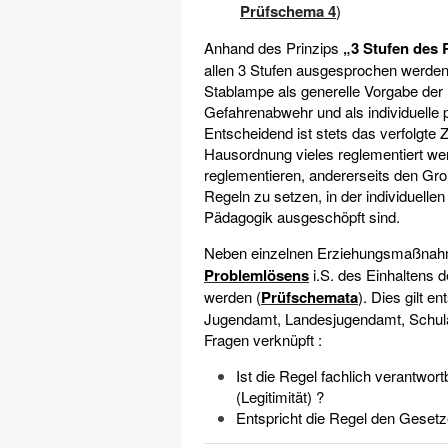
Prüfschema 4
)
Anhand des Prinzips
„3 Stufen des 
allen 3 Stufen ausgesprochen werden
Stablampe als generelle Vorgabe der 
Gefahrenabwehr und als individuelle
Entscheidend ist stets das verfolgte Z
Hausordnung vieles reglementiert wer
reglementieren, andererseits den Groß
Regeln zu setzen, in der individuelle
Pädagogik ausgeschöpft sind.
Neben einzelnen Erziehungsmaßnah
Problemlösens
i.S. des Einhaltens d
werden (
Prüfschemata
). Dies gilt e
Jugendamt, Landesjugendamt, Schulau
Fragen verknüpft :
Ist die Regel fachlich verantwort
(Legitimität) ?
Entspricht die Regel den Gesetz