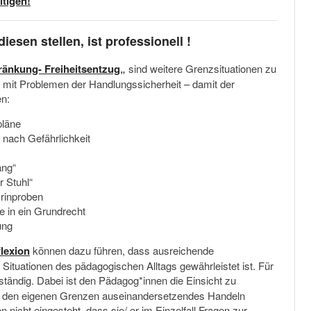
tigen!
esen stellen, ist professionell !
ränkung- Freiheitsentzug
„
sind weitere Grenzsituationen zu
n mit Problemen der Handlungssicherheit – damit der
en:
pläne
nach Gefährlichkeit
ang“
r Stuhl“
rinproben
fe in ein Grundrecht
ung
lexion
können dazu führen, dass ausreichende
Situationen des pädagogischen Alltags gewährleistet ist. Für
tändig. Dabei ist den Pädagog*innen die Einsicht zu
 mit den eigenen Grenzen auseinandersetzendes Handeln
n nicht eingesteht, dass sie/ er im Einzelfall Fragen zur