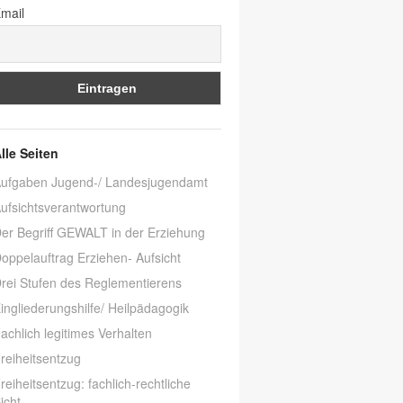
mail
lle Seiten
ufgaben Jugend-/ Landesjugendamt
ufsichtsverantwortung
er Begriff GEWALT in der Erziehung
oppelauftrag Erziehen- Aufsicht
rei Stufen des Reglementierens
ingliederungshilfe/ Heilpädagogik
achlich legitimes Verhalten
reiheitsentzug
reiheitsentzug: fachlich-rechtliche
icht