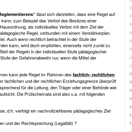
G
Reglementierens“
lässt sich darstellen, dass eine Regel auf
H
 kann: zum Beispiel das Verbot des Besitzes einer
H
Hausordnung, als individuelles Verbot mit dem Ziel der
I
 pädagogische Regel, verbunden mit einem Verstärkerplan.
iel. Auch wenn rechtlich betrachtet in der Stufe der
I
den kann, wird doch empfohlen, einerseits nicht zuviel zu
I
teil der Regeln in der individuellen Stufe pädagogischer
J
n Stufe der Gefahrenabwehr nur, wenn die Mittel der
J
K
men kann jede Regel im Rahmen
des
fachlich- rechtlichen
er fachlichen und der rechtlichen Erziehungsgrenze überprüft
K
ntsprechend für die Leitung, den Träger oder einer Behörde wie
K
fsicht. Die Prüfschemata sind also u.a. mit folgenden
K
M
bar, d.h. verfolgt ein nachvollziehbares pädagogisches Ziel
M
en und der Rechtsprechung (Legalität) ?
N
O