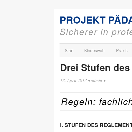
PROJEKT PÄD
Sicherer in pro
Start
Kindeswohl
Praxis
Drei Stufen de
18. April 2013
•
admin
•
Regeln: fachlic
I. STUFEN DES REGLEMEN