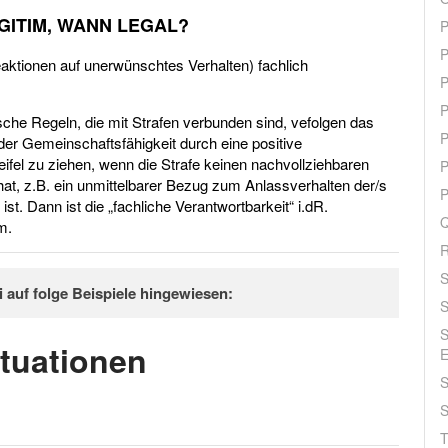
EGITIM, WANN LEGAL?
P
P
ktionen auf unerwünschtes Verhalten) fachlich
P
P
che Regeln, die mit Strafen verbunden sind, vefolgen das
P
 der Gemeinschaftsfähigkeit durch eine positive
eifel zu ziehen, wenn die Strafe keinen nachvollziehbaren
P
at, z.B. ein unmittelbarer Bezug zum Anlassverhalten der/s
P
st. Dann ist die „fachliche Verantwortbarkeit“ i.dR.
Q
m.
R
S
auf folge Beispiele hingewiesen:
S
S
che Grenzsetzungen“ denkbar: als fachlich verantwortbare
ituationen
E
t.
S
ch unzulässig sind z.B. Bloßstellen vor Anderen oder verbale
nde Maßnahmen i.S. § 1631II BGB).
S
T