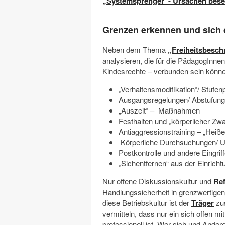
„Systemsprenger“- Ursachen besei
Grenzen erkennen und sich di
Neben dem Thema
„
Freiheitsbesch
analysieren, die für die PädagogInne
Kindesrechte – verbunden sein könn
„Verhaltensmodifikation“/ Stufen
Ausgangsregelungen/ Abstufung 
„Auszeit“ – Maßnahmen
Festhalten und „körperlicher Zw
Antiaggressionstraining – „Heiße
Körperliche Durchsuchungen/ U
Postkontrolle und andere Eingrif
„Sichentfernen“ aus der Einricht
Nur offene Diskussionskultur und
Ref
Handlungssicherheit in grenzwertigen 
diese Betriebskultur ist der
Träger
zus
vermitteln, dass nur ein sich offen
professionell ist. Wer sich und Andere