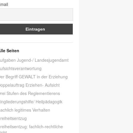
mail
lle Seiten
ufgaben Jugend-/ Landesjugendamt
ufsichtsverantwortung
er Begriff GEWALT in der Erziehung
oppelauftrag Erziehen- Aufsicht
rei Stufen des Reglementierens
ingliederungshilfe/ Heilpädagogik
achlich legitimes Verhalten
reiheitsentzug
reiheitsentzug: fachlich-rechtliche
icht