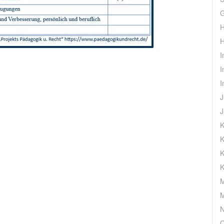
G
H
H
I
I
I
J
J
K
K
K
K
M
M
N
O