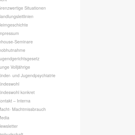
renzwertige Situationen
andlungsleitlinien
eimgeschichte
mpressum
nhouse-Seminare
nobhutnahme
ugendgerichtsgesetz
unge Volljährige
inder- und Jugendpsychiatrie
indeswohl
indeswohl konkret
ontakt – Interna
acht- Machtmissbrauch
edia
ewsletter
mbudschaft