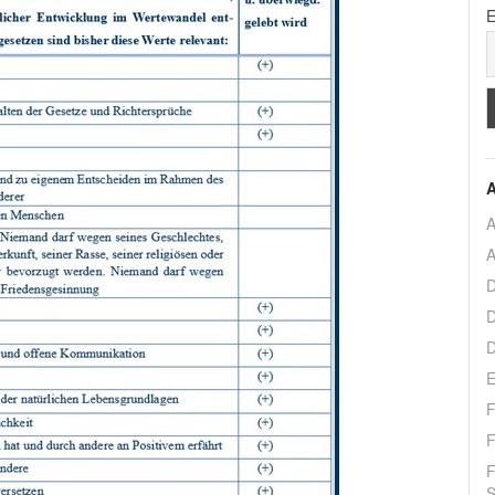
E
A
A
A
D
D
D
E
F
F
F
S