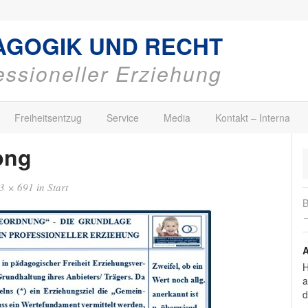
AGOGIK UND RECHT
fessioneller Erziehung
Freiheitsentzug
Service
Media
Kontakt – Interna
png
3 × 691
in
Start
B
→
A
H
a
d