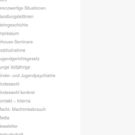
renzwertige Situationen
andlungsleitlinien
eimgeschichte
mpressum
nhouse-Seminare
nobhutnahme
ugendgerichtsgesetz
unge Volljährige
inder- und Jugendpsychiatrie
indeswohl
indeswohl konkret
ontakt – Interna
acht- Machtmissbrauch
edia
ewsletter
mbudschaft