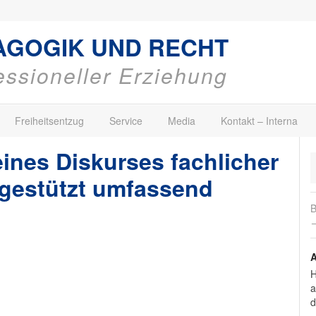
AGOGIK UND RECHT
fessioneller Erziehung
Freiheitsentzug
Service
Media
Kontakt – Interna
ines Diskurses fachlicher
I gestützt umfassend
B
→
A
H
a
d