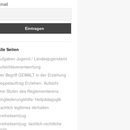
mail
lle Seiten
ufgaben Jugend-/ Landesjugendamt
ufsichtsverantwortung
er Begriff GEWALT in der Erziehung
oppelauftrag Erziehen- Aufsicht
rei Stufen des Reglementierens
ingliederungshilfe/ Heilpädagogik
achlich legitimes Verhalten
reiheitsentzug
reiheitsentzug: fachlich-rechtliche
icht