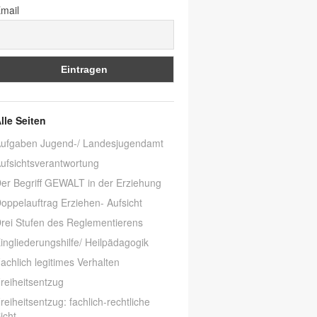
mail
lle Seiten
ufgaben Jugend-/ Landesjugendamt
ufsichtsverantwortung
er Begriff GEWALT in der Erziehung
oppelauftrag Erziehen- Aufsicht
rei Stufen des Reglementierens
ingliederungshilfe/ Heilpädagogik
achlich legitimes Verhalten
reiheitsentzug
reiheitsentzug: fachlich-rechtliche
icht