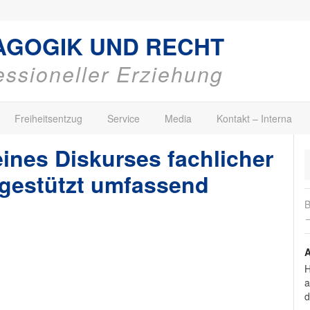
AGOGIK UND RECHT
fessioneller Erziehung
Freiheitsentzug
Service
Media
Kontakt – Interna
ines Diskurses fachlicher
I gestützt umfassend
B
→
A
H
a
d