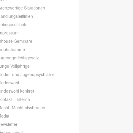
renzwertige Situationen
andlungsleitlinien
eimgeschichte
mpressum
nhouse-Seminare
nobhutnahme
ugendgerichtsgesetz
unge Volljährige
inder- und Jugendpsychiatrie
indeswohl
indeswohl konkret
ontakt – Interna
acht- Machtmissbrauch
edia
ewsletter
mbudschaft