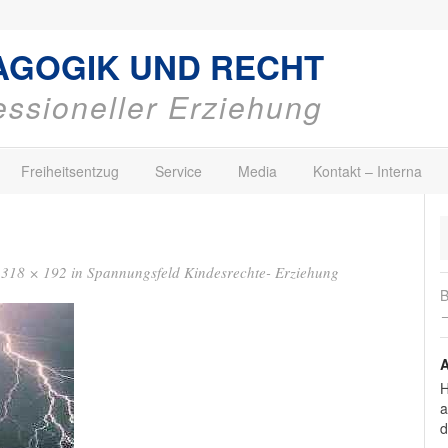
AGOGIK UND RECHT
fessioneller Erziehung
Freiheitsentzug
Service
Media
Kontakt – Interna
g
318 × 192
in
Spannungsfeld Kindesrechte- Erziehung
B
→
A
H
a
d