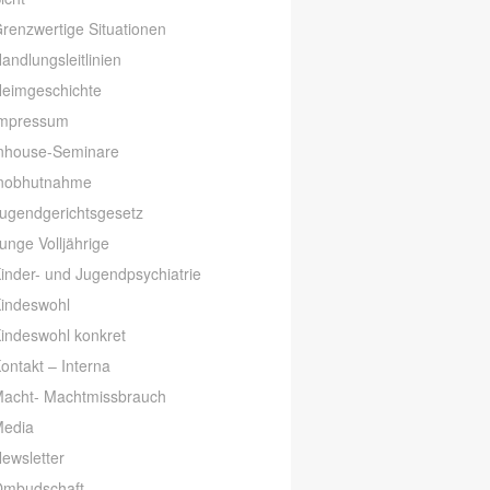
renzwertige Situationen
andlungsleitlinien
eimgeschichte
mpressum
nhouse-Seminare
nobhutnahme
ugendgerichtsgesetz
unge Volljährige
inder- und Jugendpsychiatrie
indeswohl
indeswohl konkret
ontakt – Interna
acht- Machtmissbrauch
edia
ewsletter
mbudschaft