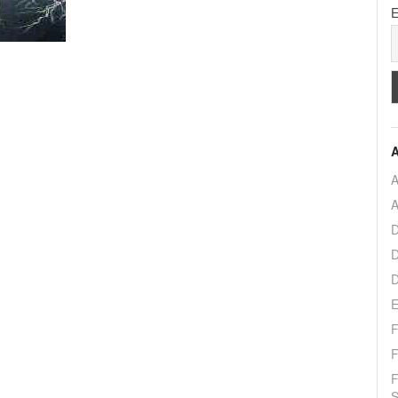
E
A
A
A
D
D
D
E
F
F
F
S