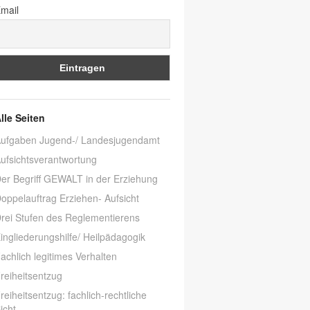
mail
lle Seiten
ufgaben Jugend-/ Landesjugendamt
ufsichtsverantwortung
er Begriff GEWALT in der Erziehung
oppelauftrag Erziehen- Aufsicht
rei Stufen des Reglementierens
ingliederungshilfe/ Heilpädagogik
achlich legitimes Verhalten
reiheitsentzug
reiheitsentzug: fachlich-rechtliche
icht