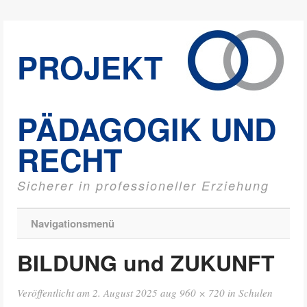
PROJEKT
PÄDAGOGIK UND
RECHT
Sicherer in professioneller Erziehung
Navigationsmenü
BILDUNG und ZUKUNFT
Veröffentlicht am
2. August 2025
aug
960 × 720
in
Schulen