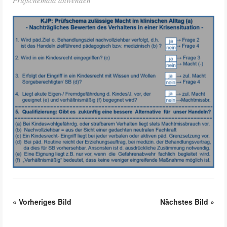
Prüfschemata anwenden
«
Vorheriges Bild
Nächstes Bild
»