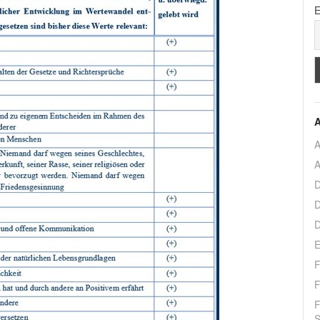
E
A
A
A
D
D
D
E
F
F
F
S