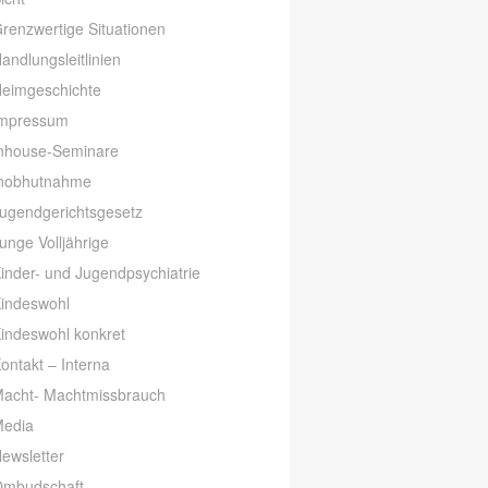
renzwertige Situationen
andlungsleitlinien
eimgeschichte
mpressum
nhouse-Seminare
nobhutnahme
ugendgerichtsgesetz
unge Volljährige
inder- und Jugendpsychiatrie
indeswohl
indeswohl konkret
ontakt – Interna
acht- Machtmissbrauch
edia
ewsletter
mbudschaft