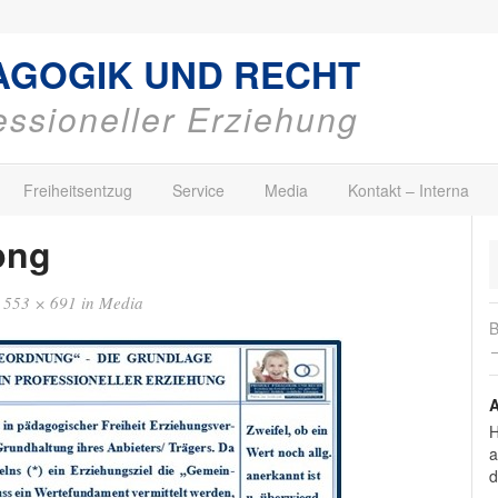
AGOGIK UND RECHT
fessioneller Erziehung
Freiheitsentzug
Service
Media
Kontakt – Interna
png
g
553 × 691
in
Media
B
→
A
H
a
d