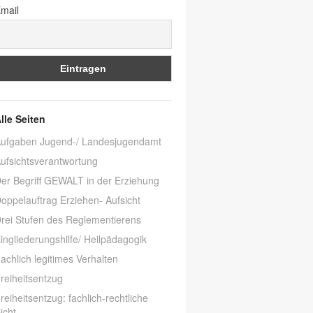
mail
lle Seiten
ufgaben Jugend-/ Landesjugendamt
ufsichtsverantwortung
er Begriff GEWALT in der Erziehung
oppelauftrag Erziehen- Aufsicht
rei Stufen des Reglementierens
ingliederungshilfe/ Heilpädagogik
achlich legitimes Verhalten
reiheitsentzug
reiheitsentzug: fachlich-rechtliche
icht