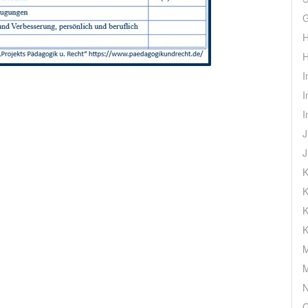
G
H
H
I
I
I
J
J
K
K
K
K
M
M
N
O