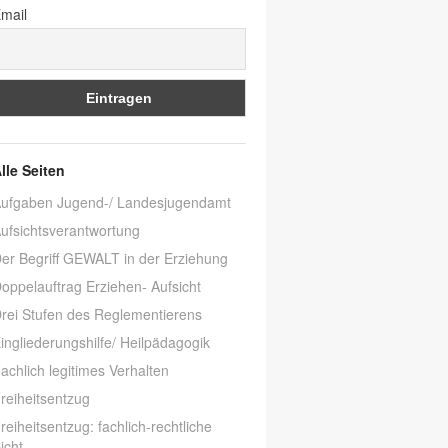
mail
lle Seiten
ufgaben Jugend-/ Landesjugendamt
ufsichtsverantwortung
er Begriff GEWALT in der Erziehung
oppelauftrag Erziehen- Aufsicht
rei Stufen des Reglementierens
ingliederungshilfe/ Heilpädagogik
achlich legitimes Verhalten
reiheitsentzug
reiheitsentzug: fachlich-rechtliche
icht