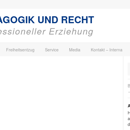
AGOGIK UND RECHT
fessioneller Erziehung
Freiheitsentzug
Service
Media
Kontakt – Interna
B
→
A
H
a
d