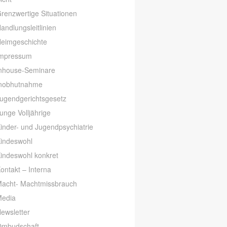
renzwertige Situationen
andlungsleitlinien
eimgeschichte
mpressum
nhouse-Seminare
nobhutnahme
ugendgerichtsgesetz
unge Volljährige
inder- und Jugendpsychiatrie
indeswohl
indeswohl konkret
ontakt – Interna
acht- Machtmissbrauch
edia
ewsletter
mbudschaft